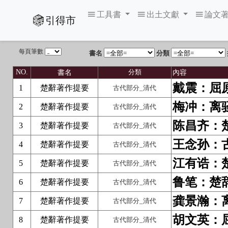
工具書
出土文獻
論文
引得市
每頁筆數
書名
分類
書名
內容
NO.
分類
戴震：屈
楚辭著作提要
1
古代部分_清代
梅冲：离
楚辭著作提要
2
古代部分_清代
陈昌齐：
楚辭著作提要
3
古代部分_清代
王念孙：
楚辭著作提要
4
古代部分_清代
江有诰：
楚辭著作提要
5
古代部分_清代
鲁笔：楚
楚辭著作提要
6
古代部分_清代
龚景瀚：
楚辭著作提要
7
古代部分_清代
胡文英：
楚辭著作提要
8
古代部分_清代