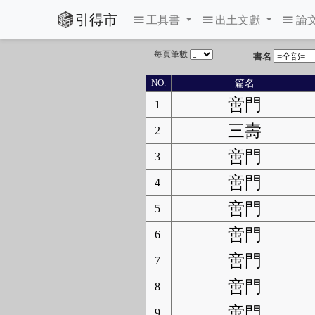
引得市
工具書
出土文獻
論
每頁筆數
書名
篇名
NO.
啻門
1
三壽
2
啻門
3
啻門
4
啻門
5
啻門
6
啻門
7
啻門
8
啻門
9