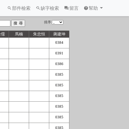
部件檢索
缺字檢索
留言
幫助
排序
松儒
馬楠
朱忠恒
蔣建坤
0384
0391
0386
0385
0385
0385
0385
0385
0385