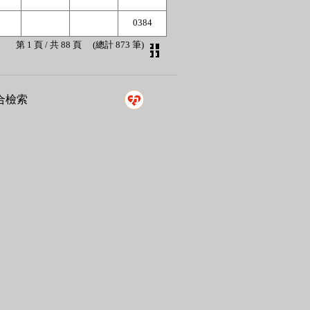
0384
第 1 頁 / 共 88 頁 (
總
計 873 筆)
合檢索