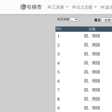
引得市
工具書
出土文獻
論
每頁筆數
書名
分類
NO.
四、簡牘
1
四、簡牘
2
四、簡牘
3
四、簡牘
4
四、簡牘
5
四、簡牘
6
四、簡牘
7
四、簡牘
8
四、簡牘
9