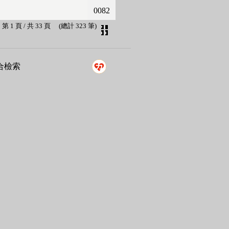
0082
第 1 頁 / 共 33 頁 (
總
計 323 筆)
合檢索