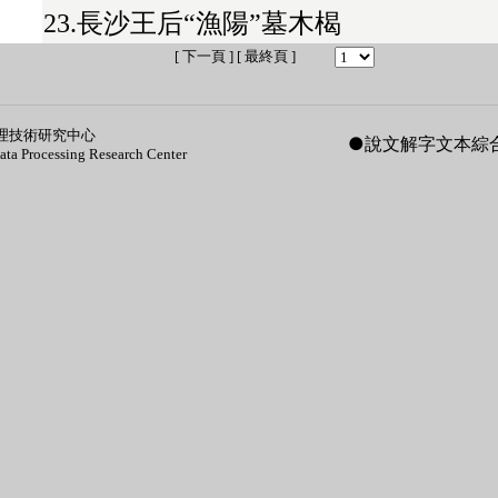
23.長沙王后“漁陽”墓木楬
[
下一頁
] [
最終頁
]
理技術研究中心
●
說文解字文本綜
Data Processing Research Center