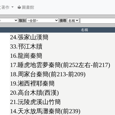
文著作
圖書館
類別
搜尋
名稱
24.張家山漢簡
33.邗江木牘
16.龍崗秦簡
17.睡虎地雲夢秦簡(前252左右-前217)
18.周家台秦簡(前213-前209)
19.湘西裡耶秦簡
20.高台木牘(西漢)
21.沅陵虎溪山竹簡
14.天水放馬灘秦簡(前239)