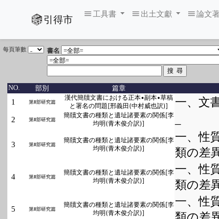
工具書
出土文獻
論文
引得市
每頁筆數
書名
部別
篇章
NO.
漢代簡牘文書における正本•副本•草稿
一、文
1
第Ⅱ部研究篇
と署名の問題[邢義田(中村威也訳)]
簡牘文書の種類と遺址諸要素の関係[李
_
2
第Ⅱ部研究篇
均明(青木俊介訳)]
一、性
簡牘文書の種類と遺址諸要素の関係[李
3
第Ⅱ部研究篇
均明(青木俊介訳)]
類の差
一、性
簡牘文書の種類と遺址諸要素の関係[李
4
第Ⅱ部研究篇
均明(青木俊介訳)]
類の差
一、性
簡牘文書の種類と遺址諸要素の関係[李
5
第Ⅱ部研究篇
均明(青木俊介訳)]
類の差