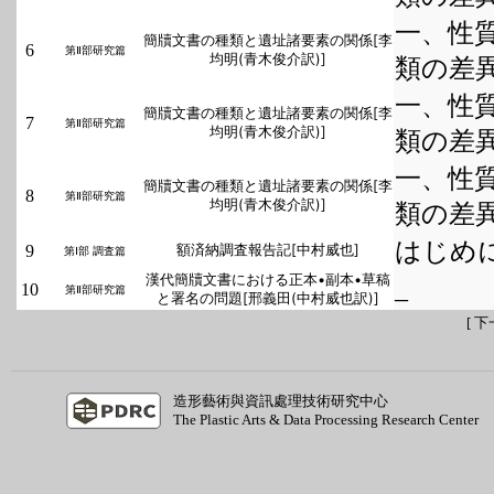
一、性
簡牘文書の種類と遺址諸要素の関係[李
6
第Ⅱ部研究篇
均明(青木俊介訳)]
類の差
一、性
簡牘文書の種類と遺址諸要素の関係[李
7
第Ⅱ部研究篇
均明(青木俊介訳)]
類の差
一、性
簡牘文書の種類と遺址諸要素の関係[李
8
第Ⅱ部研究篇
均明(青木俊介訳)]
類の差
はじめ
9
額済納調査報告記[中村威也]
第Ⅰ部 調査篇
漢代簡牘文書における正本•副本•草稿
_
10
第Ⅱ部研究篇
と署名の問題[邢義田(中村威也訳)]
[
下
造形藝術與資訊處理技術研究中心
The Plastic Arts & Data Processing Research Center