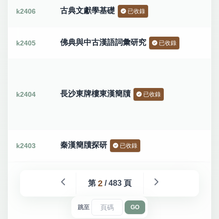
古典文獻學基礎
k2406
已收錄
佛典與中古漢語詞彙研究
k2405
已收錄
長沙東牌樓東漢簡牘
k2404
已收錄
秦漢簡牘探研
k2403
已收錄
2
第
/ 483 頁
跳至
GO