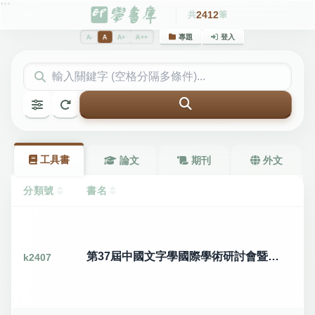
```
2412
共
筆
專題
登入
A-
A
A+
A++
工具書
論文
期刊
外文
分類號
書名
第37屆中國文字學國際學術研討會暨紀念蔡信發教授學術論壇論文集
k2407